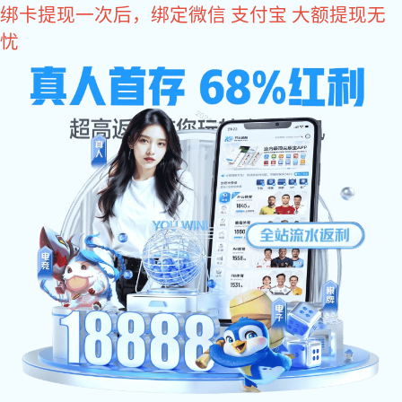
yy易游体育
网站yy易游体育
关于yy易游体育
产品中心
yy易游体育:公
易游体育
产品分类
您当前的位置：
yy易游体育:大量元素水溶肥yy易游体育
高塔复合肥yy易游体育
高塔硫酸钾全水溶yy易游体育