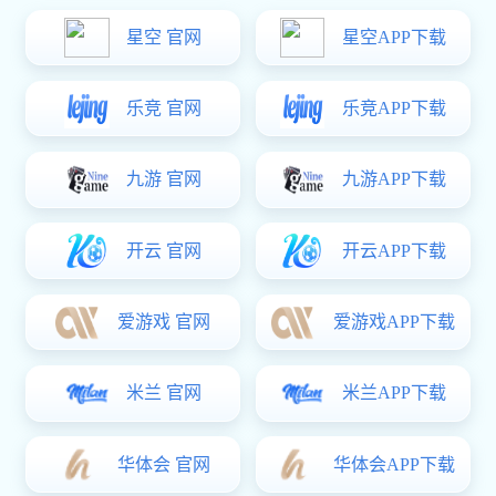
缓控释肥yy易游体育
yy易游体育:脲铵氮肥yy易游体育
yy易游体育:挤压氨化yy易游体育
联系yy易游体育
周经理：18653721888
电话：0537-8810888
邮箱：shandongqiliwei@163.com
网站：yangguangschool.com
地址：山东省济宁市金乡县经济开发区(yy
易游体育肥业)
上一篇：
荣誉资质