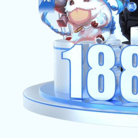
上一篇：
荣
18653721888 0537-8810888
公司名称：yy易游体育肥业股份有限公司
网址：yangguangschool.com
联系人：周经理 手机：18653721888
地址：山东省济宁市金乡县经济开发区(yy易游体育肥业)
_
document.createElement("script"); hm.src = "https://hm.baidu.com/hm.js?25a8b6ddd6dc7b9a9