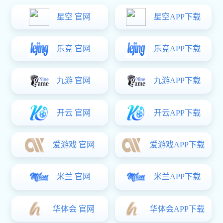
缓控释肥yy易游体育
yy易游体育:脲铵氮肥yy易游体育
yy易游体育:挤压氨化yy易游体育
联系yy易游体育
周经理：18653721888
电话：0537-8810888
邮箱：shandongqiliwei@163.com
网站：yangguangschool.com
地址：山东省济宁市金乡县经济开发区(yy
易游体育肥业)
上一篇：
荣誉资质