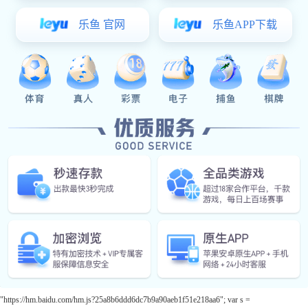
上一篇：
针状--大量元素
18653721888 0537-8810888
公司名称：yy易游体育肥业股份有限公司
网址：yangguangschool.com
联系人：周经理 手机：18653721888
地址：山东省济宁市金乡县经济开发区(yy易游体育肥业)
var _hmt =
_hmt || []; (function() { var hm = document.createElement("script"); hm.src =
"https://hm.baidu.com/hm.js?25a8b6ddd6dc7b9a90aeb1f51e218aa6"; var s =