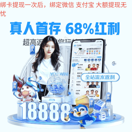
yy易游体育
网站yy易游体育
yy易游体育:关于yy
产品中心
yy易游体育:公
易游体育
易游体育
产品分类
您当前的位置：
yy易游体育:大量元素水溶肥yy易游体育
yy易游体育:高塔复合肥yy易游体育
yy易游体育:高塔硫酸钾全水溶yy易游体育