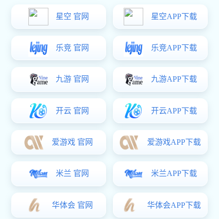
yy易游体育:缓控释肥yy易游体育
yy易游体育:脲铵氮肥yy易游体育
yy易游体育:挤压氨化yy易游体育
联系yy易游体育
周经理：18653721888
电话：0537-8810888
邮箱：shandongqiliwei@163.com
网站：yangguangschool.com
地址：山东省济宁市金乡县经济开发区(yy
易游体育肥业)