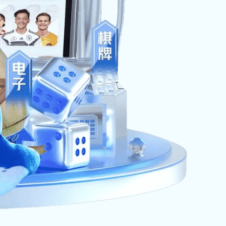
下一篇：
复合肥料
易游体育
产品中心
公司yy易游体育
荣誉资质
精品推荐
yy易
游体育
联系yy易游体育
质量报告