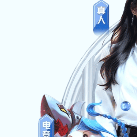
yy易游体育:缓控释肥yy易游体育
脲铵氮肥yy易游体育
挤压氨化yy易游体育
联系yy易游体育
周经理：18653721888
电话：0537-8810888
邮箱：shandongqiliwei@163.com
网站：yangguangschool.com
地址：山东省济宁市金乡县经济开发区(yy
易游体育肥业)